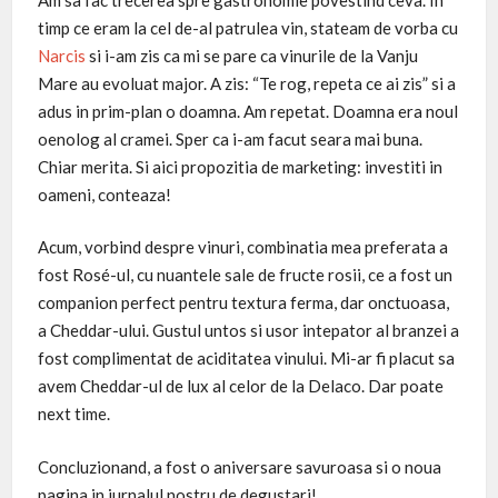
timp ce eram la cel de-al patrulea vin, stateam de vorba cu
Narcis
si i-am zis ca mi se pare ca vinurile de la Vanju
Mare au evoluat major. A zis: “Te rog, repeta ce ai zis” si a
adus in prim-plan o doamna. Am repetat. Doamna era noul
oenolog al cramei. Sper ca i-am facut seara mai buna.
Chiar merita. Si aici propozitia de marketing: investiti in
oameni, conteaza!
Acum, vorbind despre vinuri, combinatia mea preferata a
fost Rosé-ul, cu nuantele sale de fructe rosii, ce a fost un
companion perfect pentru textura ferma, dar onctuoasa,
a Cheddar-ului. Gustul untos si usor intepator al branzei a
fost complimentat de aciditatea vinului. Mi-ar fi placut sa
avem Cheddar-ul de lux al celor de la Delaco. Dar poate
next time.
Concluzionand, a fost o aniversare savuroasa si o noua
pagina in jurnalul nostru de degustari!