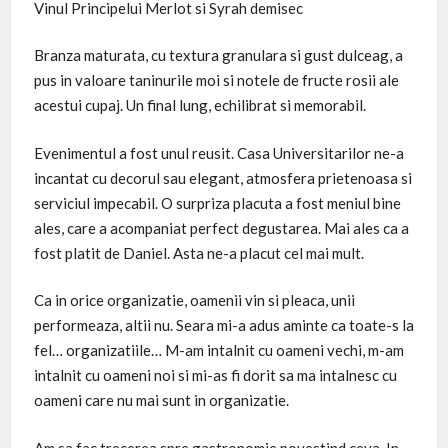
Vinul Principelui Merlot si Syrah demisec
Branza maturata, cu textura granulara si gust dulceag, a
pus in valoare taninurile moi si notele de fructe rosii ale
acestui cupaj. Un final lung, echilibrat si memorabil.
Evenimentul a fost unul reusit. Casa Universitarilor ne-a
incantat cu decorul sau elegant, atmosfera prietenoasa si
serviciul impecabil. O surpriza placuta a fost meniul bine
ales, care a acompaniat perfect degustarea. Mai ales ca a
fost platit de Daniel. Asta ne-a placut cel mai mult.
Ca in orice organizatie, oamenii vin si pleaca, unii
performeaza, altii nu. Seara mi-a adus aminte ca toate-s la
fel… organizatiile… M-am intalnit cu oameni vechi, m-am
intalnit cu oameni noi si mi-as fi dorit sa ma intalnesc cu
oameni care nu mai sunt in organizatie.
Am sa fac trecerea spre gastronomie povestind ceva. In