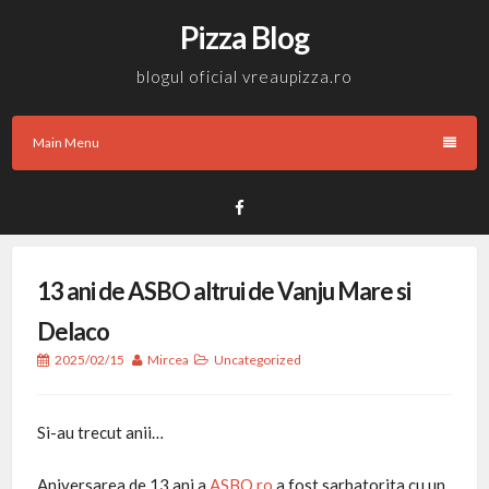
Skip
Pizza Blog
to
content
blogul oficial vreaupizza.ro
Main Menu
Facebook
13 ani de ASBO altrui de Vanju Mare si
Delaco
2025/02/15
Mircea
Uncategorized
Si-au trecut anii…
Aniversarea de 13 ani a
ASBO.ro
a fost sarbatorita cu un