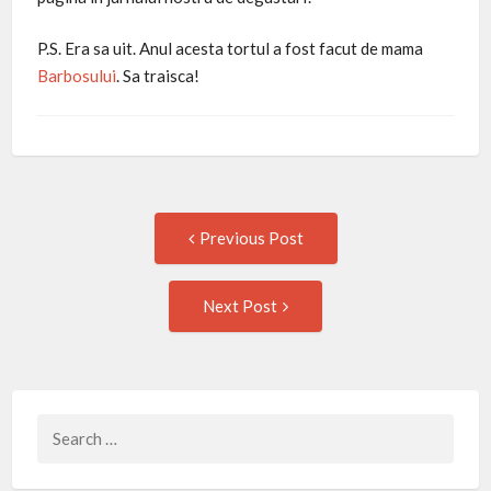
P.S. Era sa uit. Anul acesta tortul a fost facut de mama
Barbosului
. Sa traisca!
Post
Previous
Previous Post
post:
navigation
Next
Next Post
Post:
Search
for: