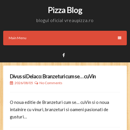
Skip
Pizza Blog
to
content
blogul oficial vreaupizza.ro
Main Menu
Facebook
Divus si Delaco: Branzeturi cum se… cuVin
2026/08/05
No Comments
O noua editie de Branzeturi cum se… cuVin si o noua
intalnire cu vinuri, branzeturi si oameni pasionati de
gusturi…