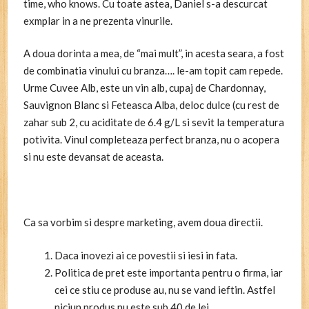
time, who knows. Cu toate astea, Daniel s-a descurcat
exmplar in a ne prezenta vinurile.
A doua dorinta a mea, de “mai mult”, in acesta seara, a fost
de combinatia vinului cu branza…. le-am topit cam repede.
Urme Cuvee Alb, este un vin alb, cupaj de Chardonnay,
Sauvignon Blanc si Feteasca Alba, deloc dulce (cu rest de
zahar sub 2, cu aciditate de 6.4 g/L si sevit la temperatura
potivita. Vinul completeaza perfect branza, nu o acopera
si nu este devansat de aceasta.
Ca sa vorbim si despre marketing, avem doua directii.
Daca inovezi ai ce povestii si iesi in fata.
Politica de pret este importanta pentru o firma, iar
cei ce stiu ce produse au, nu se vand ieftin. Astfel
niciun produs nu este sub 40 de lei.