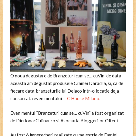
O noua degustare de Branzeturi cum se… cuVin, de data
aceasta am degustat produsele Cramei Daradra, si, ca de
fiecare data, branzeturile lui Delaco intr-o locatie deja
consacrata evenimentului –
C House Milano
.
Evenimentul “Branzeturi cum se… cuVin” a fost organizat
de DictionarCulinar.ro si Asociatia Bloggerilor Olteni.
Au fost 6 imperecheri realizate cu maiestrie de Daniel