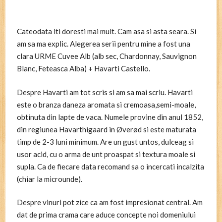
Cateodata iti doresti mai mult. Cam asa si asta seara. Si
am sa ma explic. Alegerea serii pentru mine a fost una
clara URME Cuvee Alb (alb sec, Chardonnay, Sauvignon
Blanc, Feteasca Alba) + Havarti Castello.
Despre Havarti am tot scris si am sa mai scriu. Havarti
este o branza daneza aromata si cremoasa,semi-moale,
obtinuta din lapte de vaca. Numele provine din anul 1852,
din regiunea Havarthigaard in Øverød si este maturata
timp de 2-3 luni minimum. Are un gust untos, dulceag si
usor acid, cu o arma de unt proaspat si textura moale si
supla. Ca de fiecare data recomand sa o incercati incalzita
(chiar la microunde).
Despre vinuri pot zice ca am fost impresionat central. Am
dat de prima crama care aduce concepte noi domeniului