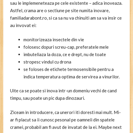
sau le implemeneteaza pe cele existente – adica inoveaza.
Astfel, crama are o sectiune pe site numita inovare,
familiadarabont.ro, si ca sa nu va chinuiti am sa va insir ce
au invovat ei:
monitorizeaza insectele din vie
folosesc dopuri screu-cap, preferatele mele
imbuteliaza la doza, ce e drept, nu de toate
stropesc vindul cu drona
se foloses de etichete termosensibile pentru a
indica temperatura optima de servirea a vinurilor.
Uite ca se poate si inova intr-un domeniu vechi de cand
timpu, sau poate un pic dupa dinozauri.
Ziceam in introducere, ca unerori iti doresti mai mult. Mi-
ar fi placut sa ii cunosc pesonal pe oamneii din spatele
cramei, probabil am fi avut de invatat de la ei. Maybe next