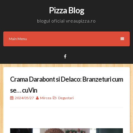
Skip
Pizza Blog
to
content
blogul oficial vreaupizza.ro
Main Menu
Facebook
Crama Darabont si Delaco: Branzeturi cum
se… cuVin
2024/05/27
Mircea
Degustari