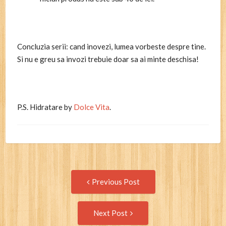
Concluzia serii: cand inovezi, lumea vorbeste despre tine.
Si nu e greu sa invozi trebuie doar sa ai minte deschisa!
P.S. Hidratare by
Dolce Vita
.
Post
Previous
Previous Post
post:
navigation
Next
Next Post
Post: