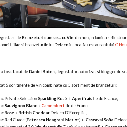
egustare de
Branzeturi cum se… cuVin
, din nou, in lumina reflectoa
Cramei
Liliac
si branzeturile lui
Delaco
in locatia restaurantului
C Hou
 a fost facut de
Daniel Botea
, degustator autorizat si blogger de s
at 5 soritmente de vin combinate cu 5 sortiment de branzeturi:
iac Private Selection
Sparkling Rosé
+
Aperifrais
Ile de France,
iac
Sauvignon Blanc
+
Camembert
Ile de France
iac
Rose
+
British Cheddar
Delaco D’Exceptie,
iac Red Cuvee (
Feteasca Neagra si Merlot
) +
Cascaval Sofia
Delaco
iac Unexpected 2.0 (
vin desert
din 7 soiuri de struguri) +
Gorgonzol