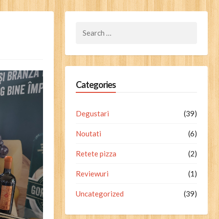
Search
for:
Categories
Degustari
(39)
Noutati
(6)
Retete pizza
(2)
Reviewuri
(1)
Uncategorized
(39)