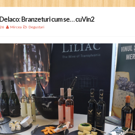
si Delaco: Branzeturi cum se… cuVin2
/26
Mircea
Degustari