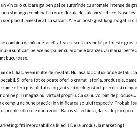
e un vin cu o culoare galben pal ce surprinde cu aromele intense de gr
ben si mango combinat cu note florale de salcam si citrice. Nasul es
n soc placut, amestecat cu salcam. Are un post-gust lung, bogat in cit
se combina de minune, aciditatea crescuta a vinului potoleste grasi
nului sunt cam pe acelasi palier cu aromele branzei. Un mariaj perfec
unt bucuroase.
m de Liliac, avem multe de invatat. Nu lasa loc criticilor de detalii, ca
mpecabil. Si ofera tot ce poate oferi o crama: istoria, produsele, oamen
 crame ofera posibilitatea organizarii de degustari, precum si cumpa
 online prin magazinul virtual propriu. Ca sa nu vorbim de produse… 
un exemplu de bune practici in vinificarea soiului respectiv. Probabil su
-ul propice din cele doua zone: Batos si Lechinta, dar si de pricepere s
rketing: fiti ireprosabili ca liliecii! De la produs, la marketing!