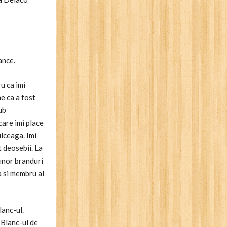
ance.
u ca imi
ne ca a fost
ub
care imi place
ulceaga. Imi
t deosebii. La
 unor branduri
a si membru al
lanc-ul.
 Blanc-ul de