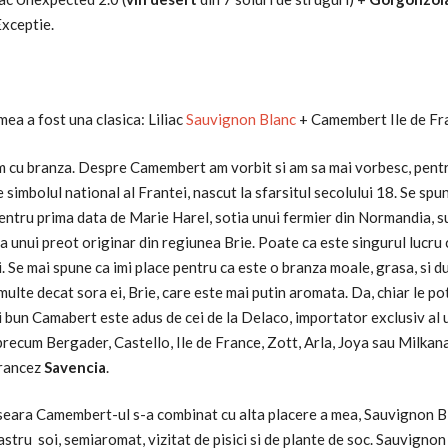
xceptie.
ea a fost una clasica: Liliac
Sauvignon Blanc
+ Camembert Ile de Fr
m cu branza. Despre Camembert am vorbit si am sa mai vorbesc, pentr
e simbolul national al Frantei, nascut la sfarsitul secolului 18. Se spu
ntru prima data de Marie Harel, sotia unui fermier din Normandia, s
 unui preot originar din regiunea Brie. Poate ca este singurul lucru 
i. Se mai spune ca imi place pentru ca este o branza moale, grasa, si d
multe decat sora ei, Brie, care este mai putin aromata. Da, chiar le po
i bun Camabert este adus de cei de la Delaco, importator exclusiv al
recum Bergader, Castello, Ile de France, Zott, Arla, Joya sau Milkan
francez
Savencia
.
seara Camembert-ul s-a combinat cu alta placere a mea, Sauvignon B
stru soi, semiaromat, vizitat de pisici si de plante de soc. Sauvignon