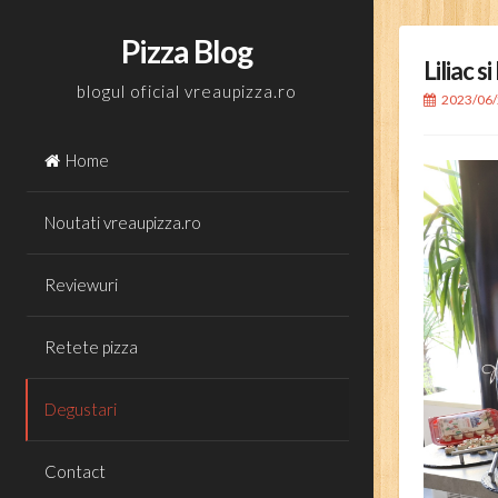
Skip
to
Pizza Blog
Liliac 
content
blogul oficial vreaupizza.ro
2023/06
Home
Noutati vreaupizza.ro
Reviewuri
Retete pizza
Degustari
Contact