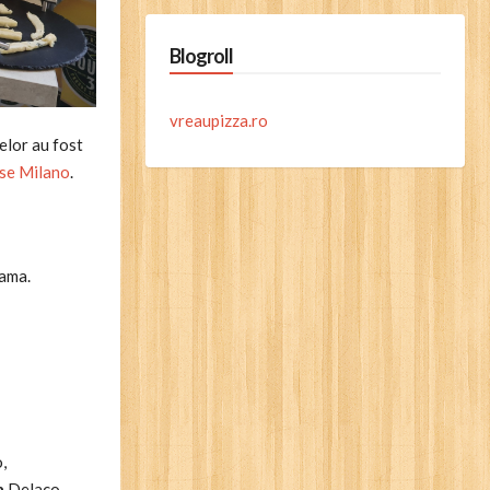
Blogroll
vreaupizza.ro
relor au fost
se Milano
.
eama.
,
a
Delaco