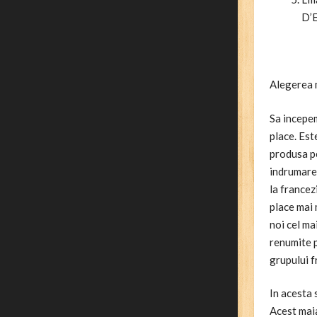
D’E
Alegerea m
Sa incepe
place. Est
produsa pe
indrumarea
la francez
place mai 
noi cel ma
renumite p
grupului 
In acesta 
Acest maia