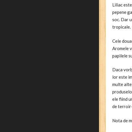
Liliac est
pepene gal
soc. Dar u
tropicale.
Cele doua 
Aromele vi
papilele s
Daca vorbi
lor este i
multe alte
produselor
ele fiind 
de terroir
Nota de ma