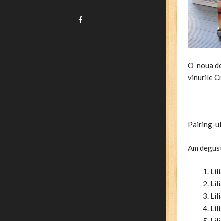
Facebook
O noua d
vinurile 
Pairing-ul
Am degust
Lil
Lil
Lil
Lil
Lil