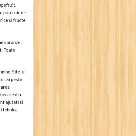
apefruit,
te puternic de
rice si fructe
mea branzei.
t. Toate
 mine. Site-ul
ii. Si peste
rarea
fiecare din
nt ajutati si
i tehnica.